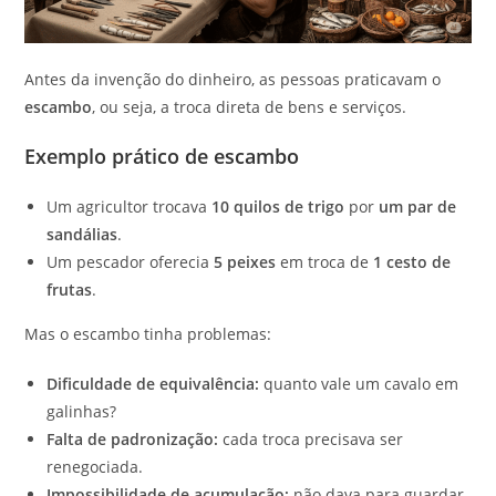
Antes da invenção do dinheiro, as pessoas praticavam o
escambo
, ou seja, a troca direta de bens e serviços.
Exemplo prático de escambo
Um agricultor trocava
10 quilos de trigo
por
um par de
sandálias
.
Um pescador oferecia
5 peixes
em troca de
1 cesto de
frutas
.
Mas o escambo tinha problemas:
Dificuldade de equivalência:
quanto vale um cavalo em
galinhas?
Falta de padronização:
cada troca precisava ser
renegociada.
Impossibilidade de acumulação:
não dava para guardar