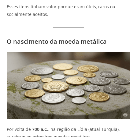
Esses itens tinham valor porque eram úteis, raros ou
socialmente aceitos.
O nascimento da moeda metálica
Por volta de
700 a.C.
, na região da Lídia (atual Turquia),
surgiram as primeiras moedas metálicas.