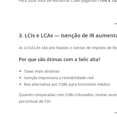
Para 2026, você vai encontrar CDBs pagando
115% a 13
3. LCIs e LCAs — Isenção de IR aumenta
As LCIs/LCAs são pós-fixadas e isentas de Imposto de R
Por que são ótimas com a Selic alta?
Taxas mais atrativas
Isenção impulsiona a rentabilidade real
Boa alternativa aos CDBs para horizontes médios
Quando comparadas com CDBs tributados, muitas vez
percentual de CDI.