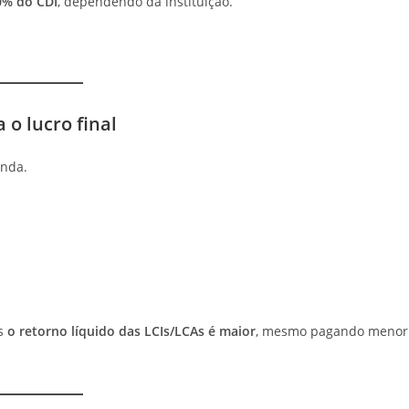
0% do CDI
, dependendo da instituição.
 o lucro final
enda.
es
o retorno líquido das LCIs/LCAs é maior
, mesmo pagando menor