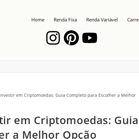
Home
Renda Fixa
Renda Variável
Carre
tir em Criptomoedas: Guia
er a Melhor Opção