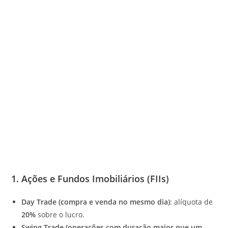
1.
Ações e Fundos Imobiliários (FIIs)
Day Trade (compra e venda no mesmo dia)
: alíquota de
20%
sobre o lucro.
Swing Trade (operações com duração maior que um