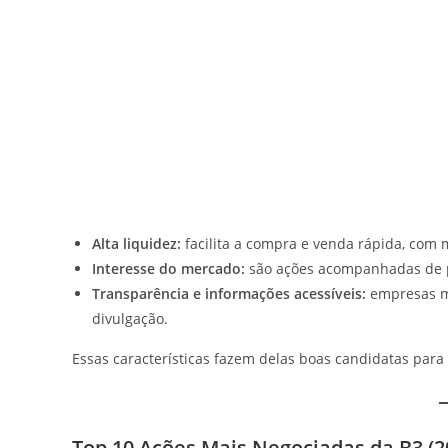
Alta liquidez:
facilita a compra e venda rápida, com 
Interesse do mercado:
são ações acompanhadas de per
Transparência e informações acessíveis:
empresas mu
divulgação.
Essas características fazem delas boas candidatas pa
Top 10 Ações Mais Negociadas da B3 (2