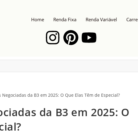
Home
Renda Fixa
Renda Variável
Carre
ociadas da B3 em 2025: O
ial?