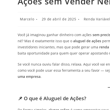
Ações sem Vender N
Marcelo
29 de abril de 2025
Renda Variáve
Você já imaginou ganhar dinheiro com ações
sem preci
né? Mas é exatamente isso que o
aluguel de ações
permi
investidores iniciantes, mas que pode gerar uma
renda 
baita oportunidade para quem quer operar apostando 
Se você nunca ouviu falar disso, relaxa. Aqui você vai e
como você pode usar essa ferramenta a seu favor — se
uma empresa
.
📌 O que é Aluguel de Ações?
De forma simples,
alugar ações
é como emprestar seus 