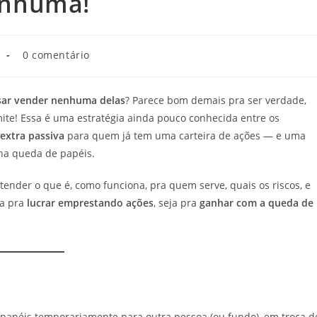
enhuma!
l
0 comentário
sar vender nenhuma delas
? Parece bom demais pra ser verdade,
te! Essa é uma estratégia ainda pouco conhecida entre os
extra passiva
para quem já tem uma carteira de ações — e uma
na queda de papéis.
ntender o que é, como funciona, pra quem serve, quais os riscos, e
ja pra
lucrar emprestando ações
, seja pra
ganhar com a queda de
papéis temporariamente para outra pessoa (ou fundo), em troca d