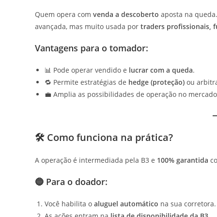
Quem opera com
venda a descoberto
aposta na queda. 
avançada, mas muito usada por
traders profissionais,
Vantagens para o tomador:
📊 Pode operar vendido e
lucrar com a queda
.
🔁 Permite estratégias de
hedge (proteção)
ou arbitr
💼 Amplia as possibilidades de operação no mercado
🛠️ Como funciona na prática?
A operação é intermediada pela B3 e
100% garantida
co
🔵 Para o doador:
Você habilita o
aluguel automático
na sua corretora.
As ações entram na
lista de disponibilidade da B3
.