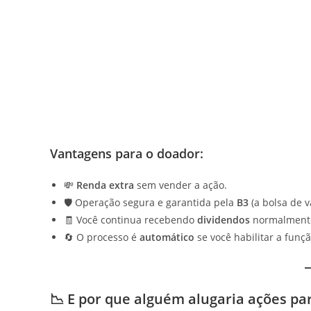
Vantagens para o doador:
💸
Renda extra
sem vender a ação.
🛡️ Operação segura e garantida pela
B3
(a bolsa de va
🧾 Você continua recebendo
dividendos
normalment
🔄 O processo é
automático
se você habilitar a funçã
📉 E por que alguém alugaria ações pa