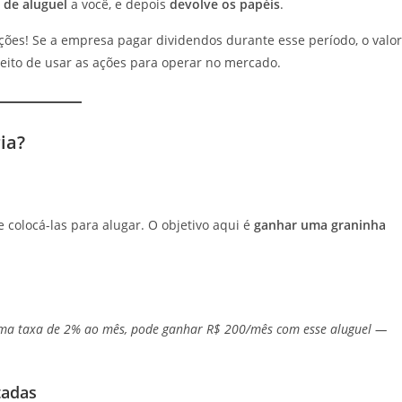
 de aluguel
a você, e depois
devolve os papéis
.
ções! Se a empresa pagar dividendos durante esse período, o valor
eito de usar as ações para operar no mercado.
ia?
e colocá-las para alugar. O objetivo aqui é
ganhar uma graninha
uma taxa de 2% ao mês, pode ganhar R$ 200/mês com esse aluguel —
tadas