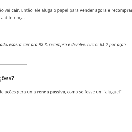
ão vai
cair
. Então, ele aluga o papel para
vender agora e recompra
 a diferença.
do, espera cair pra R$ 8, recompra e devolve. Lucro: R$ 2 por ação
ções?
 de ações gera uma
renda passiva
, como se fosse um “aluguel”