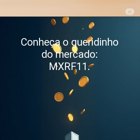
Conheça o queridinho
do mercado:
MXRF11.